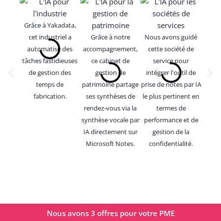
Grâce à Yakadata,
Grâce
cet industriel a
Grâce à notre
Nous avons guidé
ce
automatisé des
accompagnement,
cette société de
marke
tâches fastidieuses
ce cabinet de
service pour
100% 
de gestion des
gestion de
intégrer l'outil de
qui l
temps de
patrimoine partage
prise de notes par IA
et ide
fabrication.
ses synthèses de
le plus pertinent en
trait
rendez-vous via la
termes de
synthèse vocale par
performance et de
IA directement sur
gestion de la
Microsoft Notes.
confidentialité.
Nous avons 3 offres pour votre PME